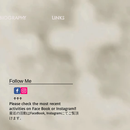
BIOGRAPHY
LINKS
UK
Follow Me
↑↑↑
Please check the most recent
activities
on Face Book or Instagram!!
最近の活動はFaceBook, Instagramにてご覧頂
けます。