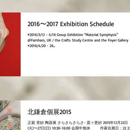
2016〜2017 Exhibition Schedule
◉2016/3/12 - 4/16 Group Exhibition “Material Symphysis"
@Farnham, UK / the Crafts Study Centre and the Foyer Gallery
◉2016/4/20 - 26...
北鎌倉個展2015
正親 里紗 陶器展 さらさらさらさ- 皿々更紗 2015年12月22日
(火)〜27日(日) 10:30-16:00 会期中無休 作家在廊日：22 23 26