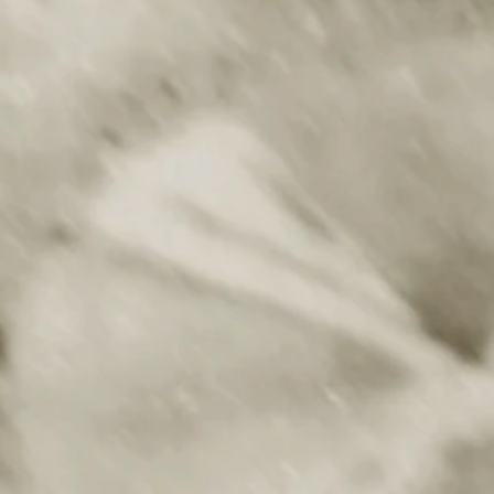
er to
3