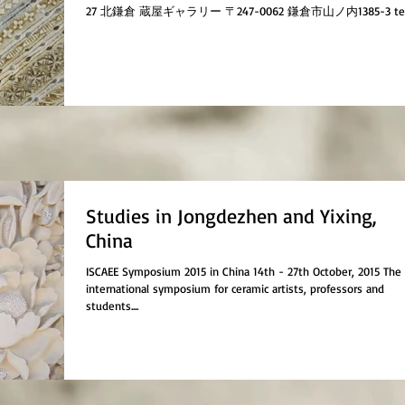
27 北鎌倉 蔵屋ギャラリー 〒247-0062 鎌倉市山ノ内1385-3 tel..
Studies in Jongdezhen and Yixing,
China
ISCAEE Symposium 2015 in China 14th - 27th October, 2015 The
international symposium for ceramic artists, professors and
students....