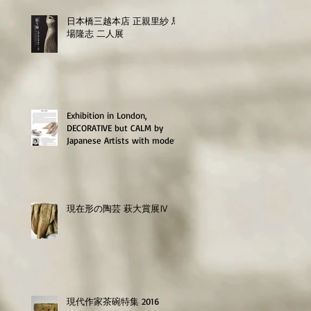
日本橋三越本店 正親里紗 馬
場隆志 二人展
親里紗
(鎌
Exhibition in London,
16時
DECORATIVE but CALM by
Japanese Artists with modern
craftsmanship
現在形の陶芸 萩大賞展Ⅳ
,
現代作家茶碗特集 2016