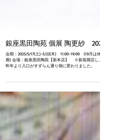
銀座黒田陶苑 個展 陶更紗 2025
会期：2025/5/17(土)-5/22(木) 11:00-19:00 (19月は休
廊) 会場：銀座黒田陶苑【新本店】 ※新装開店し、
昨年より入口がすずらん通り側に変わりました。 エ
レベータで5階へ上がります。 〒104-0061 中央区銀座
7-8-17-5F...