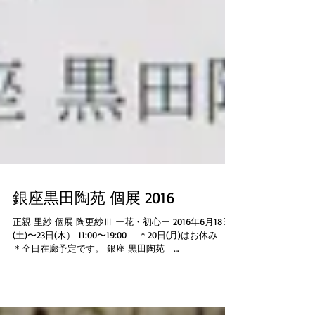
銀座黒田陶苑 個展 2016
正親 里紗 個展 陶更紗Ⅲ ー花・初心ー 2016年6月18日
(土)〜23日(木） 11:00〜19:00 ＊20日(月)はお休み
＊全日在廊予定です。 銀座 黒田陶苑