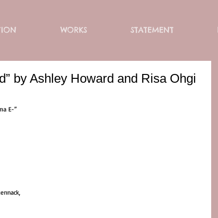
TION
WORKS
STATEMENT
and” by Ashley Howard and Risa Ohgi
ma E-” 
ennack,  