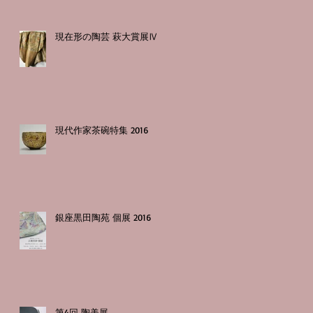
現在形の陶芸 萩大賞展Ⅳ
現代作家茶碗特集 2016
銀座黒田陶苑 個展 2016
第4回 陶美展