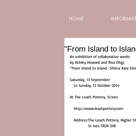
HOME
INFORMA
”From Island to Isl
An exhibition of collaborative works  
by Ashley Howard and Risa Ohgi, 
”From Island to Island -Shima Kara Shi
Saturday, 13 September  
　to Sunday, 12 October 2014 
At The Leach Pottery, St.Ives
　http://www.leachpottery.com
　Address:The Leach Pottery, Higher St
               St Ives TR26 2HE