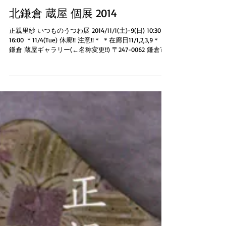
北鎌倉 蔵屋 個展 2014
正親里紗 いつものうつわ展 2014/11/1(土)-9(日) 10:30-
16:00 ＊11/4(Tue) 休廊!! 注意!!＊ ＊在廊日11/1,2,3,9＊ 北
鎌倉 蔵屋ギャラリー(←名称変更!!) 〒247-0062 鎌倉市
山ノ内1385-3 tel....