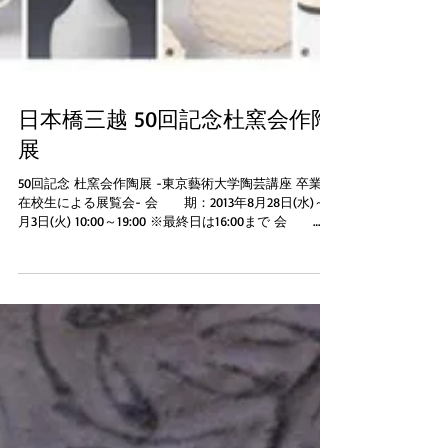
日本橋三越 50回記念杜窯会作陶
展
50回記念 杜窯会作陶展 -東京藝術大学陶芸講座 卒業生
在校生による展覧会- 会 期：2013年8月28日(水)～9
月3日(火) 10:00～19:00 ※最終日は16:00まで 会
場：日本橋三越本店 6階 アートスクエア、特選画廊、