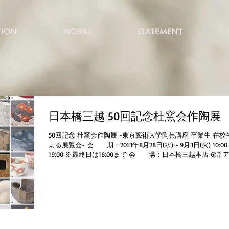
TION
WORKS
STATEMENT
日本橋三越 50回記念杜窯会作陶展
50回記念 杜窯会作陶展 -東京藝術大学陶芸講座 卒業生 在校
よる展覧会- 会 期：2013年8月28日(水)～9月3日(火) 10:0
19:00 ※最終日は16:00まで 会 場：日本橋三越本店 6階 
トスクエア、特選画廊、工芸サロン...