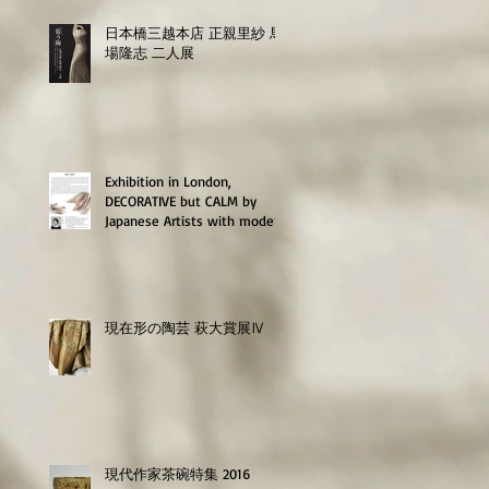
日本橋三越本店 正親里紗 馬
場隆志 二人展
Exhibition in London,
DECORATIVE but CALM by
Japanese Artists with modern
craftsmanship
現在形の陶芸 萩大賞展Ⅳ
現代作家茶碗特集 2016