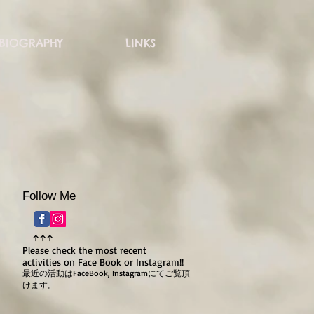
BIOGRAPHY
LINKS
生に
Follow Me
0～
アー
↑↑↑
Please check the most recent
activities
on Face Book or Instagram!!
最近の活動はFaceBook, Instagramにてご覧頂
けます。