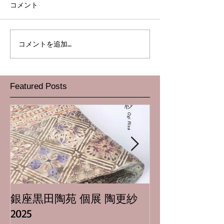
コメント
コメントを追加…
Featured Posts
銀座黒田陶苑 個展 陶更紗
日本橋三越本店
2025
場隆志 二人展