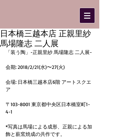
日本橋三越本店 正親里紗
馬場隆志 二人展
「装う陶」-正親里紗 馬場隆志 二人展-
会期: 2018/2/21(水)〜27(火)
会場: 日本橋三越本店6階 アートスクエ
ア
〒103-8001 東京都中央区日本橋室町1-
4-1
*写真は馬場による成形、正親による加
飾と薪窯焼成の共作です。