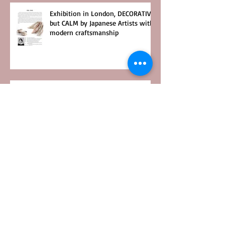
Exhibition in London, DECORATIVE
but CALM by Japanese Artists with
modern craftsmanship
現在形の陶芸 萩大賞展Ⅳ
現代作家茶碗特集 2016