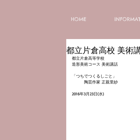
HOME
INFORMA
都立片倉高校 美術
都立片倉高等学校 
造形美術コース 美術講話
「つちでつくるしごと」
　　　陶芸作家 正親里紗
2016年3月23日(水)