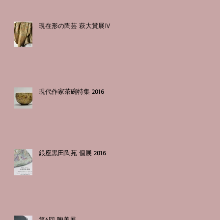
現在形の陶芸 萩大賞展Ⅳ
現代作家茶碗特集 2016
銀座黒田陶苑 個展 2016
第4回 陶美展