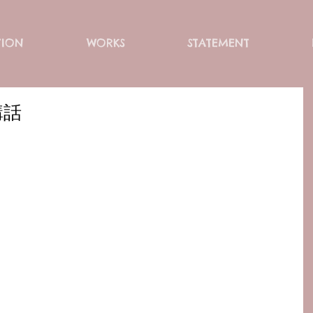
TION
WORKS
STATEMENT
講話