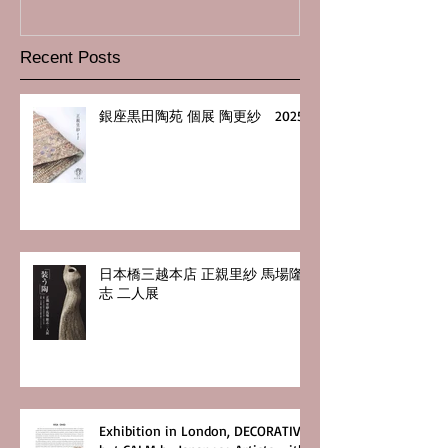
Recent Posts
銀座黒田陶苑 個展 陶更紗 2025
日本橋三越本店 正親里紗 馬場隆
志 二人展
Exhibition in London, DECORATIVE