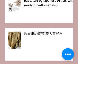
but CALM by Japanese Artists with
modern craftsmanship
現在形の陶芸 萩大賞展Ⅳ
現代作家茶碗特集 2016
銀座黒田陶苑 個展 2016