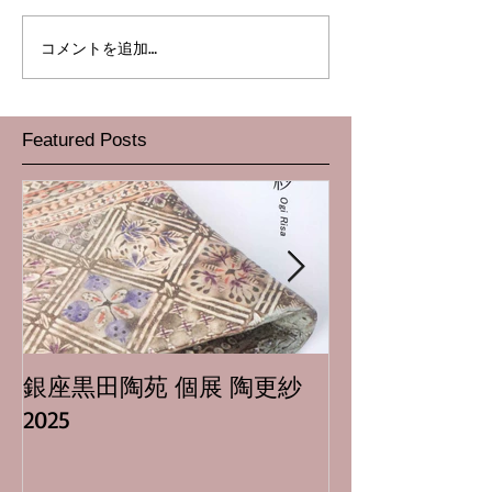
コメントを追加…
Featured Posts
銀座黒田陶苑 個展 陶更紗
日本橋三越本店
2025
場隆志 二人展