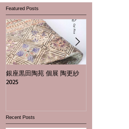
Featured Posts
銀座黒田陶苑 個展 陶更紗
日本橋三越本店
2025
場隆志 二人展
Recent Posts