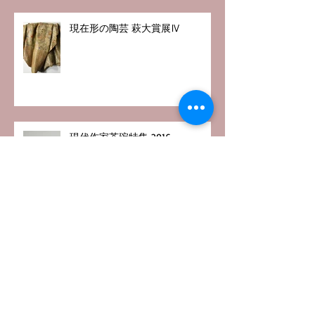
現在形の陶芸 萩大賞展Ⅳ
現代作家茶碗特集 2016
銀座黒田陶苑 個展 2016